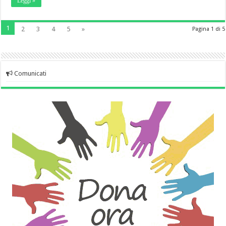
Leggi »
1
2
3
4
5
»
Pagina 1 di 5
Comunicati