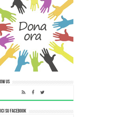
low Us
ici su Facebook