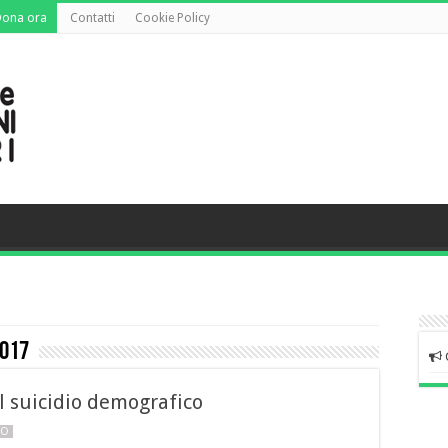
Dona ora
Contatti
Cookie Policy
2017
l suicidio demografico
NO