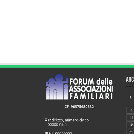
Arc
L
CF. 96375680582
4
11
Indirizzo, numero civico
00000 Città
18
25
tel. 00000000