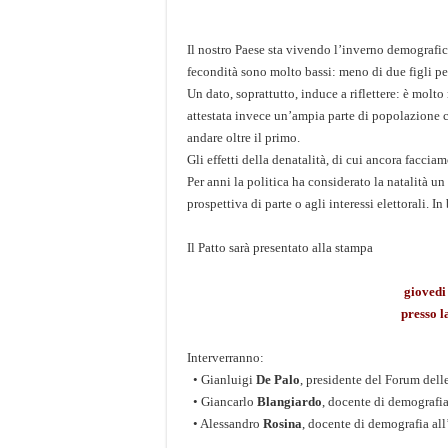
Il nostro Paese sta vivendo l’inverno demografico 
fecondità sono molto bassi: meno di due figli p
Un dato, soprattutto, induce a riflettere: è molto
attestata invece un’ampia parte di popolazione c
andare oltre il primo.
Gli effetti della denatalità, di cui ancora facc
Per anni la politica ha considerato la natalità u
prospettiva di parte o agli interessi elettorali. In
Il Patto sarà presentato alla stampa
giovedi
presso l
Interverranno:
• Gianluigi
De Palo
, presidente del Forum delle
• Giancarlo
Blangiardo
, docente di demografia
• Alessandro
Rosina
, docente di demografia all