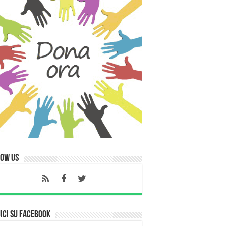
low Us
ici su Facebook