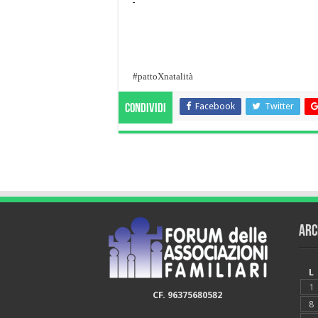
#pattoXnatalità
Facebook
Twitter
Condividi
Arc
L
1
CF. 96375680582
8