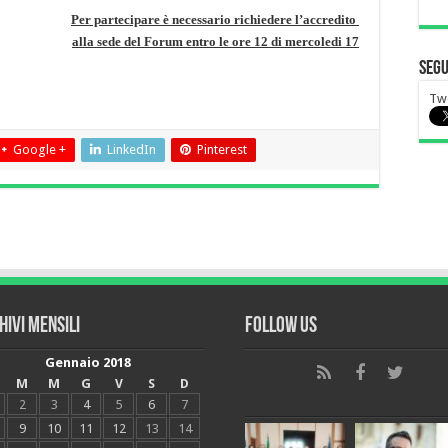
Per partecipare è necessario richiedere l’accredito
alla sede del Forum entro le ore 12 di mercoledi 17
Segu
Tw
Google +
LinkedIn
Pinterest
hivi mensili
Follow Us
Gennaio 2018
M
M
G
V
S
D
2
3
4
5
6
7
9
10
11
12
13
14