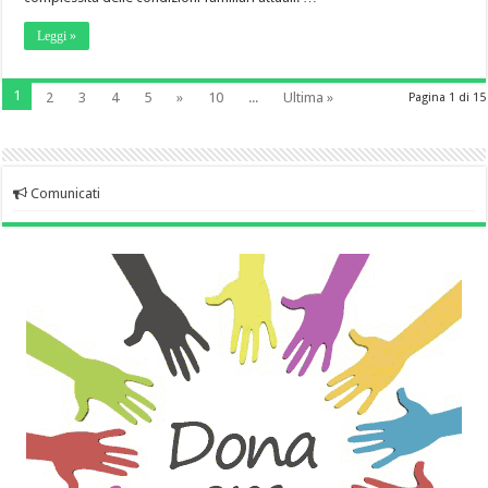
Leggi »
1
2
3
4
5
»
10
...
Ultima »
Pagina 1 di 15
Comunicati