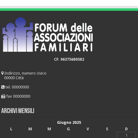
CF. 96375680582
Indirizzo, numero civico
00000 Città
tel. 00000000
fax 00000000
Archivi mensili
Giugno 2025
L
M
M
G
V
S
D
1