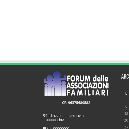
Arc
L
CF. 96375680582
6
13
Indirizzo, numero civico
00000 Città
20
27
tel. 00000000