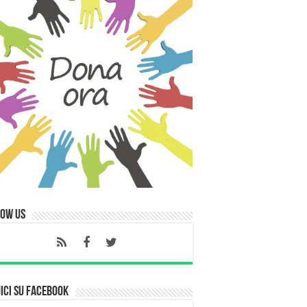
low Us
ici su Facebook