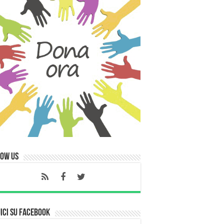
low Us
ici su Facebook