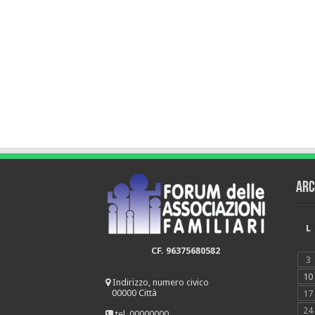
Arc
L
CF. 96375680582
3
10
Indirizzo, numero civico
00000 Città
17
24
tel. 00000000