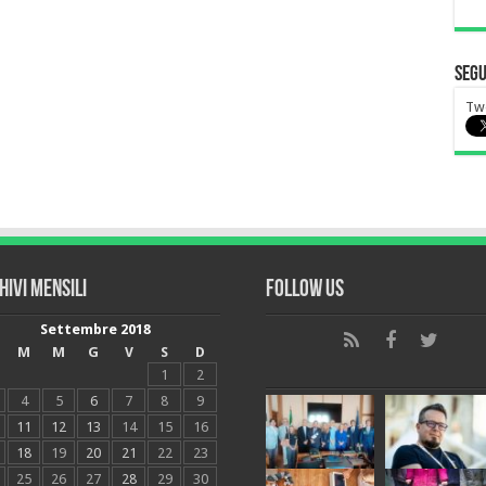
Segu
Tw
hivi mensili
Follow Us
Settembre 2018
M
M
G
V
S
D
1
2
4
5
6
7
8
9
11
12
13
14
15
16
18
19
20
21
22
23
25
26
27
28
29
30