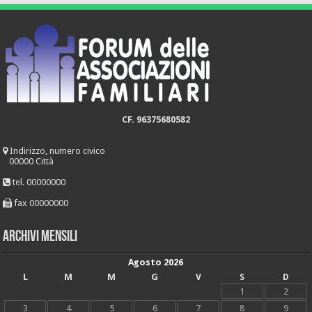
CF. 96375680582
Indirizzo, numero civico
00000 Città
tel. 00000000
fax 00000000
Archivi mensili
Agosto 2026
L
M
M
G
V
S
D
1
2
3
4
5
6
7
8
9