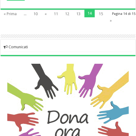
14
« Prima
...
10
«
11
12
13
15
Pagina 14 di 15
»
Comunicati